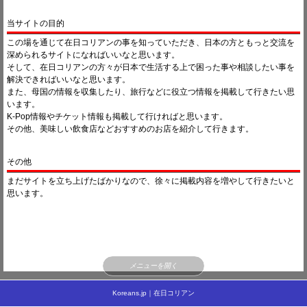
りゅう
03/05 11:31
当サイトの目的
トランプ大統領が朝米首脳会談で、金正恩国務委員長に核・ミサイルだけでなく、生物化学
兵器の廃棄までを含めた「ビッグディール」の受け入れを要求したことが公式に確認された
この場を通じて在日コリアンの事を知っていただき、日本の方ともっと交流を
そうです。
深められるサイトになればいいなと思います。
何か条件が厳しくなってるけど大丈夫かなー^^;
そして、在日コリアンの方々が日本で生活する上で困った事や相談したい事を
また敵対関係に戻らないか心配。。
解決できればいいなと思います。
りゅう
02/26 14:51
また、母国の情報を収集したり、旅行などに役立つ情報を掲載して行きたい思
２６日、金正恩朝鮮労働党委員長がベトナムに到着。
います。
トランプ大統領も２６日夜にベトナムの首都ハノイに到着する予定。
K-Pop情報やチケット情報も掲載して行ければと思います。
りゅう
（좋아요! 2）
02/16 00:27
その他、美味しい飲食店などおすすめのお店を紹介して行きます。
東京オリンピック、一部種目に南北合同チームで出場する事で合意したそうです。
りゅう
（좋아요! 3）
01/23 10:54
アジアカップ2019
その他
韓国 2-1 バーレーンで勝利！！
ちなみに日本 1-0 サウジアラビアで日本勝利。
まだサイトを立ち上げたばかりなので、徐々に掲載内容を増やして行きたいと
思います。
りゅう
（좋아요! 2）
01/21 12:38
サッカーアジアカップ2019
本日20:00～日本戦
明日22:00～韓国戦
りゅう
（좋아요! 2）
12/22 15:49
時代はガラケーからスマホへ。
が、今後はスマホからガラホの時代になるかも‼
メニューを開く
りゅう
（좋아요! 1）
12/17 23:17
Koreans.jp｜在日コリアン
12月26日、フィギュアスケート金メダリストのキム・ヨナが、６年ぶりにスペイン