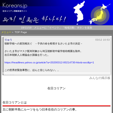
18/11/19 メニューに「イベント」「地域活動」ボタンを追加
メニュー
＞ TOP Page
りゅう
03/12 10:53
朝鮮学校への差別相次ぐ －子供の命を軽視するさいたま市の決定－
さいたま市がマスク配布対象から埼玉朝鮮初中級学校幼稚園を除外。
在日本朝鮮人人権協会が講義を行った。
https://headlines.yahoo.co.jp/article?a=20200312-00214730-hbolz-soci&p=1
この世界的緊急事態に、ほんと信じられない。。
朝鮮学校
（좋아요! 1）
09/13 13:55
みんなの掲示板
09/26 朝鮮学校幼稚班に幼保無償化適用を要求する同胞緊急集会が開催
在日コリアン
りゅう
03/23 07:27
トランプ米大統領は２２日、財務省がこのほど発表した朝鮮関連の制裁措置を取り消すと表
明した。
トランプ氏はツイッターに
在日コリアンとは
「財務省はきょう、これまでに導入された対朝鮮制裁に大規模な措置を追加すると発表し
た。こうした追加制裁措置の取り消しを、きょう命じた」と投稿。
主に朝鮮半島にルーツをもつ日本在住のコリアンの事。
具体的にどの制裁措置を取り消したのか現時点では不明。